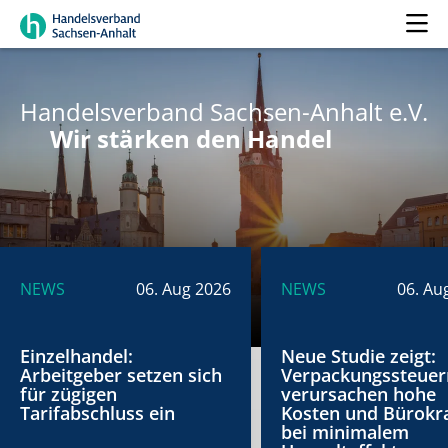
Handelsverband Sachsen-Anhalt e.V.
Wir stärken den Handel
NEWS
06. Aug 2026
NEWS
06. Au
Einzelhandel:
Neue Studie zeigt:
Arbeitgeber setzen sich
Verpackungssteuer
für zügigen
verursachen hohe
Tarifabschluss ein
Kosten und Bürokra
bei minimalem